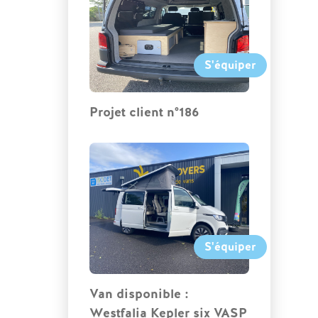
S'équiper
Projet client n°186
S'équiper
Van disponible :
Westfalia Kepler six VASP