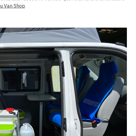
au Van Shop
.