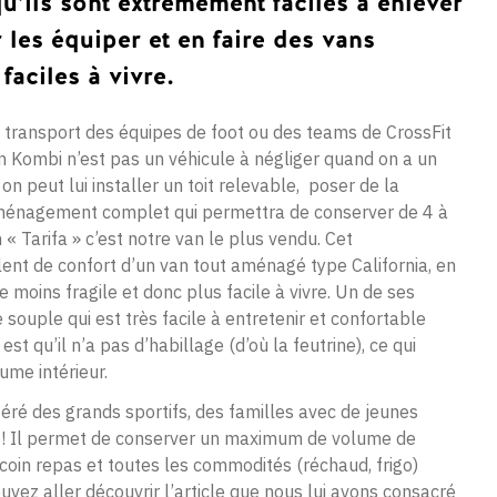
qu’ils sont extrêmement faciles à enlever
r les équiper et en faire des vans
faciles à vivre.
 transport des équipes de foot ou des teams de CrossFit
 Kombi n’est pas un véhicule à négliger quand on a un
on peut lui installer un toit relevable, poser de la
n aménagement complet qui permettra de conserver de 4 à
 « Tarifa » c’est notre van le plus vendu. Cet
nt de confort d’un van tout aménagé type California, en
 moins fragile et donc plus facile à vivre. Un de ses
 souple qui est très facile à entretenir et confortable
t qu’il n’a pas d’habillage (d’où la feutrine), ce qui
me intérieur.
féré des grands sportifs, des familles avec de jeunes
s ! Il permet de conserver un maximum de volume de
coin repas et toutes les commodités (réchaud, frigo)
uvez aller découvrir l’article que nous lui avons consacré